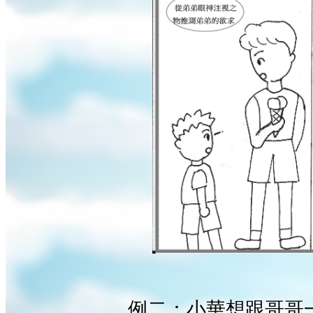
例二：小華想跟哥哥