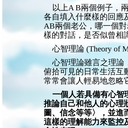
以上A B兩個例子，
各自填入什麼樣的回應
AB兩個老公，哪一個
樣的對話，是否似曾相
心智理論 (Theory o
心智理論雖言之理論
俯拾可見的日常生活互
常常會讓人輕易地忽略
一個人若具備有心智
推論自己和他人的心理
圖、信念等等〉，並進
這樣的理解能力來監控