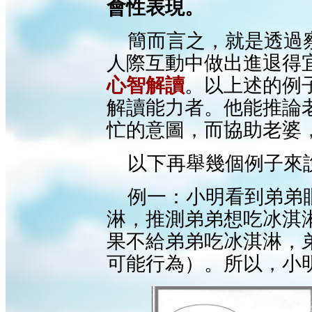
會性表現
。
簡而言之，就是透過
人際互動中做出進退得
心智解讀
。以上述的例
解讀能力者。他能推論
忙的意圖，而協助老婆
以下再舉幾個例子來
例一：小明看到弟弟
淋，推測弟弟想吃冰淇
果不給弟弟吃冰淇淋，
可能行為）。所以，小